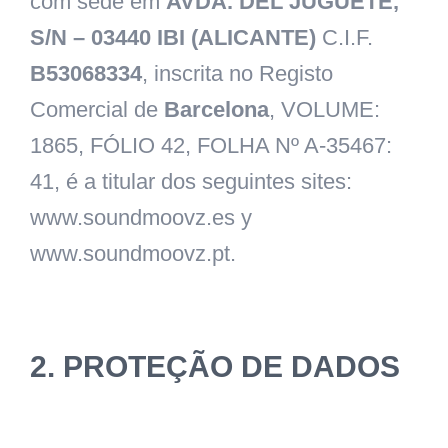
com sede em
AVDA. DEL JUGUETE,
S/N – 03440 IBI (ALICANTE)
C.I.F.
B53068334
, inscrita no Registo
Comercial de
Barcelona
, VOLUME:
1865, FÓLIO 42, FOLHA Nº A-35467:
41, é a titular dos seguintes sites:
www.soundmoovz.es y
www.soundmoovz.pt.
2. PROTEÇÃO DE DADOS