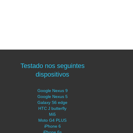
Testado nos seguintes
dispositivos
Google Nexus 9
Google Nexus 5
Galaxy S6 edge
HTC J butterfly
Mi5
Moto G4 PLUS
iPhone 6
iPhone 6s