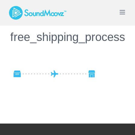
Skip
to
content
free_shipping_process