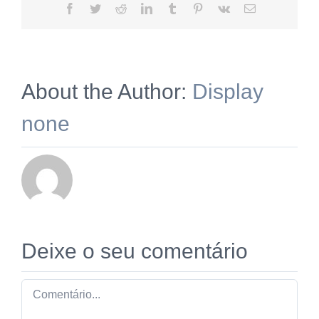
Facebook
Twitter
Reddit
LinkedIn
Tumblr
Pinterest
Vk
Email
(necessário
mas
não
publicado)
About the Author:
Display
none
Deixe o seu comentário
Comment