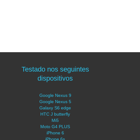
Testado nos seguintes
dispositivos
Google Nexus 9
Google Nexus 5
Galaxy S6 edge
HTC J butterfly
Mi5
Moto G4 PLUS
iPhone 6
iPhone 6s