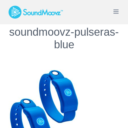
Skip
to
content
soundmoovz-pulseras-
blue