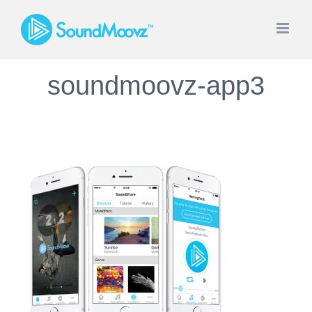
Skip
to
content
soundmoovz-app3